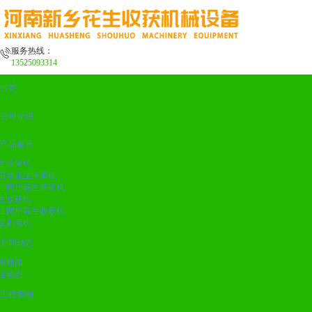
服务热线：
13525093314
首页
公司介绍
产品展示
生摘果机
自动花生摘果机
湿两用花生摘果机
生收获机
湿两用花生收获机
生剥壳机
新闻动态
司新闻
业动态
工程案例