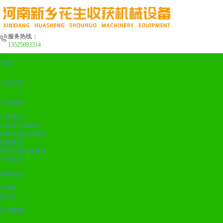
服务热线：
13525093314
首页
公司介绍
产品展示
生摘果机
自动花生摘果机
湿两用花生摘果机
生收获机
湿两用花生收获机
生剥壳机
新闻动态
司新闻
业动态
工程案例